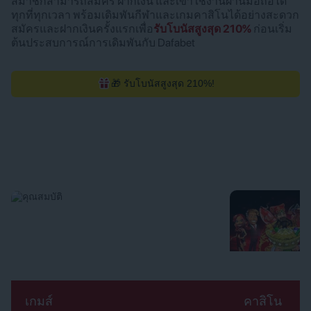
สมาชิกสามารถสมัคร ฝากเงิน และเข้าใช้งานผ่านมือถือได้
ทุกที่ทุกเวลา พร้อมเดิมพันกีฬาและเกมคาสิโนได้อย่างสะดวก
สมัครและฝากเงินครั้งแรกเพื่อ
รับโบนัสสูงสุด 210%
ก่อนเริ่ม
ต้นประสบการณ์การเดิมพันกับ Dafabet
🎁 รับโบนัสสูงสุด 210%!
เกมส์
คาสิโน