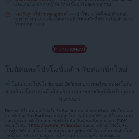
และเกมยิงปลา จากผู้ให้บริการชั้นนำในอุตสาหกรรม
รองรับการใช้งานทุกอุปกรณ์
— เข้าใช้งานได้ทั้งคอมพิวเตอร์
สมาร์ทโฟน และแท็บเล็ต พร้อมฟังก์ชันหลักที่ทำงานได้อย่างครบ
ถ้วนบนทุกระบบ
🎯 เล่นเลยตอนนี้
โบนัสและโปรโมชั่นสำหรับสมาชิกใหม่
Dafabet มีโบนัสและโปรโมชั่นที่ออกแบบมาสำหรับทั้งสมาชิกใหม่และ
สมาชิกปัจจุบัน เพื่อเพิ่มความคุ้มค่าในการเดิมพันกีฬา คาสิโน และเกม
ออนไลน์ สมาชิกใหม่สามารถรับโบนัสเงินฝากครั้งแรกสูงสุด
210%
พร้อมโบนัส
100% สำหรับบัญชีเบ็ดเตล็ด
นอกจากนี้ยังมีโปรโมชั่น
สำหรับกีฬา คาสิโน สล็อต และแคมเปญพิเศษที่อัปเดตเป็นประจำ โดย
สิทธิ์ในการรับรางวัลและการใช้งานเป็นไปตามข้อกำหนดและ