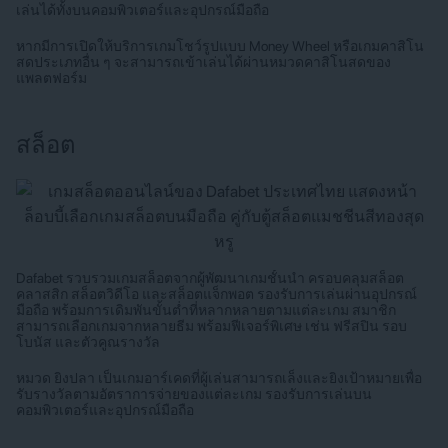
เล่นได้ทั้งบนคอมพิวเตอร์และอุปกรณ์มือถือ
หากมีการเปิดให้บริการเกมโชว์รูปแบบ Money Wheel หรือเกมคาสิโน
สดประเภทอื่น ๆ จะสามารถเข้าเล่นได้ผ่านหมวดคาสิโนสดของ
แพลตฟอร์ม
สล็อต
Dafabet รวบรวมเกมสล็อตจากผู้พัฒนาเกมชั้นนำ ครอบคลุมสล็อต
คลาสสิก สล็อตวิดีโอ และสล็อตแจ็กพอต รองรับการเล่นผ่านอุปกรณ์
มือถือ พร้อมการเดิมพันขั้นต่ำที่หลากหลายตามแต่ละเกม สมาชิก
สามารถเลือกเกมจากหลายธีม พร้อมฟีเจอร์พิเศษ เช่น ฟรีสปิน รอบ
โบนัส และตัวคูณรางวัล
หมวด ยิงปลา เป็นเกมอาร์เคดที่ผู้เล่นสามารถเล็งและยิงเป้าหมายเพื่อ
รับรางวัลตามอัตราการจ่ายของแต่ละเกม รองรับการเล่นบน
คอมพิวเตอร์และอุปกรณ์มือถือ