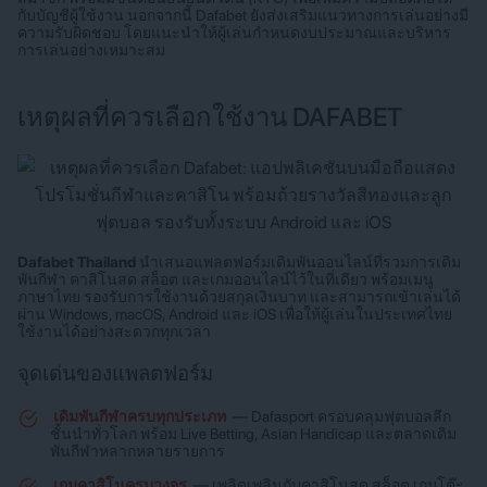
กับบัญชีผู้ใช้งาน นอกจากนี้ Dafabet ยังส่งเสริมแนวทาง
การเล่นอย่างมี
ความรับผิดชอบ
โดยแนะนำให้ผู้เล่นกำหนดงบประมาณและบริหาร
การเล่นอย่างเหมาะสม
เหตุผลที่ควรเลือกใช้งาน DAFABET
Dafabet Thailand
นำเสนอแพลตฟอร์มเดิมพันออนไลน์ที่รวมการเดิม
พันกีฬา คาสิโนสด สล็อต และเกมออนไลน์ไว้ในที่เดียว พร้อมเมนู
ภาษาไทย รองรับการใช้งานด้วยสกุลเงินบาท และสามารถเข้าเล่นได้
ผ่าน Windows, macOS, Android และ iOS เพื่อให้ผู้เล่นในประเทศไทย
ใช้งานได้อย่างสะดวกทุกเวลา
จุดเด่นของแพลตฟอร์ม
เดิมพันกีฬาครบทุกประเภท
— Dafasport ครอบคลุมฟุตบอลลีก
ชั้นนำทั่วโลก พร้อม Live Betting, Asian Handicap และตลาดเดิม
พันกีฬาหลากหลายรายการ
เกมคาสิโนครบวงจร
— เพลิดเพลินกับคาสิโนสด สล็อต เกมโต๊ะ