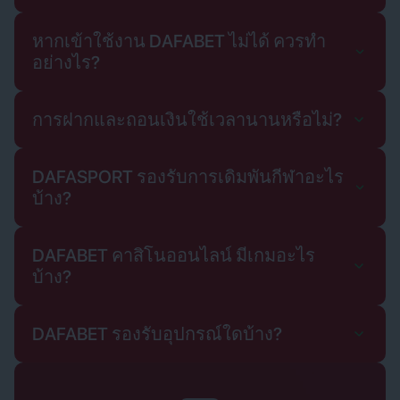
หากเข้าใช้งาน DAFABET ไม่ได้ ควรทำ
อย่างไร?
การฝากและถอนเงินใช้เวลานานหรือไม่?
DAFASPORT รองรับการเดิมพันกีฬาอะไร
บ้าง?
DAFABET คาสิโนออนไลน์ มีเกมอะไร
บ้าง?
DAFABET รองรับอุปกรณ์ใดบ้าง?