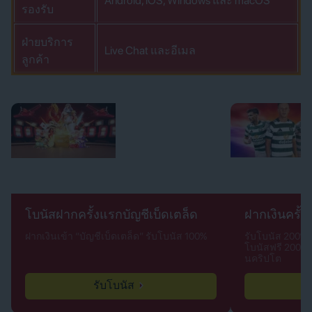
Android, iOS, Windows และ macOS
รองรับ
ฝ่ายบริการ
Live Chat และอีเมล
ลูกค้า
โบนัสฝากครั้งแรกบัญชีเบ็ดเตล็ด
ฝากเงินครั้
ฝากเงินเข้า “บัญชีเบ็ดเตล็ด” รับโบนัส 100%
รับโบนัส 200% 
โบนัสฟรี 200 บาท
นคริปโต
รับโบนัส