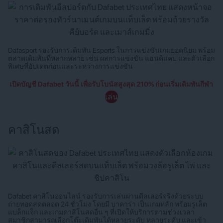
Dafasport รองรับการเดิมพัน Esports ในการแข่งขันเกมยอดนิยม พร้อม
ตลาดเดิมพันที่หลากหลาย เช่น ผลการแข่งขัน แฮนดิแคป และตัวเลือก
พิเศษที่อัปเดตก่อนและระหว่างการแข่งขัน
เปิดบัญชี Dafabet วันนี้ เพื่อรับโบนัสสูงสุด 210% ก่อนเริ่มเดิมพันกีฬา
เล่น
คาสิโนสด
Dafabet คาสิโนออนไลน์ รองรับการเล่นผ่านดีลเลอร์จริงด้วยระบบ
ถ่ายทอดสดตลอด 24 ชั่วโมง โดยมี บาคาร่า เป็นเกมหลัก พร้อมรูเล็ต
แบล็กแจ็ก และเกมคาสิโนสดอื่น ๆ ที่เปิดให้บริการตามช่วงเวลา
สมาชิกสามารถเลือกโต๊ะเดิมพันได้หลายระดับ หลายระดับ และเข้า