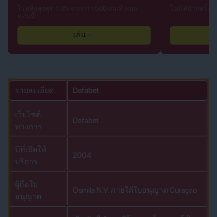
โรลลิ่งสูงสุด 1.0% จากกว่า 500 เกมส์ หมุน
โบนัสฝากครั้งแร
ตอนนี้
เล่น
รายละเอียด
Dafabet
เว็บไซต์
Dafabet
ทางการ
ปีที่เปิดให้
2004
บริการ
ผู้ถือใบ
Osmila N.V. ภายใต้ใบอนุญาต Curaçao
อนุญาต