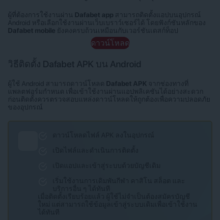
ผู้ที่ต้องการใช้งานผ่าน
Dafabet app
สามารถติดตั้งแอปบนอุปกรณ์
Android หรือเลือกใช้งานผ่านเว็บเบราว์เซอร์ได้ โดยฟังก์ชันหลักของ
Dafabet mobile
ยังคงครบถ้วนเหมือนกับเวอร์ชันเดสก์ท็อป
ดาวน์โหลด
วิธีติดตั้ง Dafabet APK บน Android
ผู้ใช้ Android สามารถดาวน์โหลด
Dafabet APK
จากช่องทางที่
แพลตฟอร์มกำหนด เพื่อเข้าใช้งานผ่านแอปพลิเคชันได้อย่างสะดวก
ก่อนติดตั้งควรตรวจสอบแหล่งดาวน์โหลดให้ถูกต้องเพื่อความปลอดภัย
ของอุปกรณ์
ดาวน์โหลดไฟล์ APK ลงในอุปกรณ์
เปิดไฟล์และดำเนินการติดตั้ง
เปิดแอปและเข้าสู่ระบบด้วยบัญชีเดิม
เริ่มใช้งานการเดิมพันกีฬา คาสิโน สล็อต และ
บริการอื่น ๆ ได้ทันที
เมื่อติดตั้งเรียบร้อยแล้ว ผู้ใช้ไม่จำเป็นต้องสมัครบัญชี
ใหม่ แต่สามารถใช้ข้อมูลเข้าสู่ระบบเดิมเพื่อเข้าใช้งาน
ได้ทันที